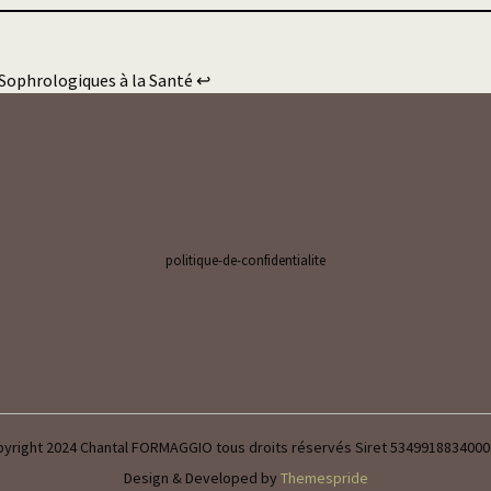
 Sophrologiques à la Santé
↩︎
politique-de-confidentialite
yright 2024 Chantal FORMAGGIO tous droits réservés Siret 534991883400
Design & Developed by
Themespride