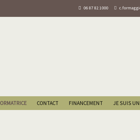
06 87 82 1000
c.formagg
FORMATRICE
CONTACT
FINANCEMENT
JE SUIS UN